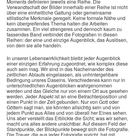
Moments definieren jeweils eine Reihe. Die
Verwandtschaft der Bilder innerhalb einer Reihe ist nicht
über eine einheitliche Gattung oder gemeinsame
stilistische Merkmale geregelt. Keine formale Nähe und
kein übergreifendes Thema halten die Arbeiten
zusammen. Ein viel strengeres und dennoch kaum zu
fassendes Band verbindet die Fotografien in diesen
Reihen: der eine und einzige Augenblick, das Auslösen,
von dem sie alle handeln.
In unserer Lebenswirklichkeit bleibt jeder Augenblick
einer einzigen Erfahrung zugeordnet, wie komplex diese
auch sein mag. Wir sind in das Nacheinander des
zeitlichen Ablaufs eingelassen, als unhintergehbare
Bedingung unsres Daseins. Verschiedenes kann nur in
unterschiedlichen Augenblicken wahrgenommen
werden und das Gleiche nur von einem Ort aus gesehen
werden. Jeder Aspekt ist an eine Betrachterposition und
einen Punkt in der Zeit gebunden. Nur von Gott oder
Göttern sagt man, sie könnten allsichtig sein und von
jedem Punkt aus Alles und von überall her Eines sehen.
Uns aber verstellt das Erblickte die Sicht; was wir sehen,
macht uns alles andere unsichtbar. Auf diesem Feld der
Standpunkte, der Blickpunkte bewegt sich die Fotografie.
Die Trauer, die aus jeder Fotografie spricht, hat mit