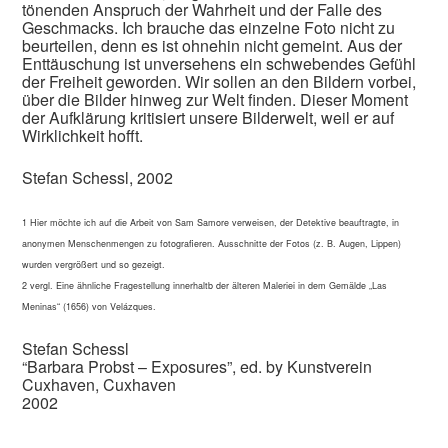
tönenden Anspruch der Wahrheit und der Falle des
Geschmacks. Ich brauche das einzelne Foto nicht zu
beurteilen, denn es ist ohnehin nicht gemeint. Aus der
Enttäuschung ist unversehens ein schwebendes Gefühl
der Freiheit geworden. Wir sollen an den Bildern vorbei,
über die Bilder hinweg zur Welt finden. Dieser Moment
der Aufklärung kritisiert unsere Bilderwelt, weil er auf
Wirklichkeit hofft.
Stefan Schessl, 2002
1 Hier möchte ich auf die Arbeit von Sam Samore verweisen, der Detektive beauftragte, in
anonymen Menschenmengen zu fotografieren. Ausschnitte der Fotos (z. B. Augen, Lippen)
wurden vergrößert und so gezeigt.
2 vergl. Eine ähnliche Fragestellung innerhaltb der älteren Maleriei in dem Gemälde „Las
Meninas“ (1656) von Velázques.
Stefan Schessl
“Barbara Probst – Exposures”, ed. by Kunstverein
Cuxhaven, Cuxhaven
2002