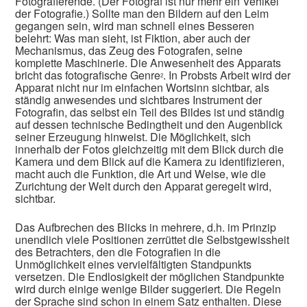
Fotografierende. (Der Fotograf ist nur mehr ein Vehikel
der Fotografie.) Sollte man den Bildern auf den Leim
gegangen sein, wird man schnell eines Besseren
belehrt: Was man sieht, ist Fiktion, aber auch der
Mechanismus, das Zeug des Fotografen, seine
komplette Maschinerie. Die Anwesenheit des Apparats
bricht das fotografische Genre
. In Probsts Arbeit wird der
2
Apparat nicht nur im einfachen Wortsinn sichtbar, als
ständig anwesendes und sichtbares Instrument der
Fotografin, das selbst ein Teil des Bildes ist und ständig
auf dessen technische Bedingtheit und den Augenblick
seiner Erzeugung hinweist. Die Möglichkeit, sich
innerhalb der Fotos gleichzeitig mit dem Blick durch die
Kamera und dem Blick auf die Kamera zu identifizieren,
macht auch die Funktion, die Art und Weise, wie die
Zurichtung der Welt durch den Apparat geregelt wird,
sichtbar.
Das Aufbrechen des Blicks in mehrere, d.h. im Prinzip
unendlich viele Positionen zerrüttet die Selbstgewissheit
des Betrachters, den die Fotografien in die
Unmöglichkeit eines vervielfältigten Standpunkts
versetzen. Die Endlosigkeit der möglichen Standpunkte
wird durch einige wenige Bilder suggeriert. Die Regeln
der Sprache sind schon in einem Satz enthalten. Diese