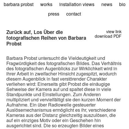
barbara probst
works
installation views
news
bio
press
contact
Zurück auf, Los Über die
view link
download PDF
fotografischen Reihen von Barbara
Probst
Barbara Probst untersucht die Vieldeutigkeit und
Fragwürdigkeit des fotografischen Bildes. Das Verhältnis
des fotografischen Augenblicks zur Wirklichkeit wird in
ihrer Arbeit in zweifacher Hinsicht zugespitzt, wodurch
diesem Augenblick in fast verstörender Charakter
verliehen wird: Einerseits gibt Probst die einäugige
Sehweise der Kamera auf und spaltet diese in viele
Standpunkte und Einstellungen. Zum Anderen
multipliziert und vervielfältigt sie den kurzen Moment der
Aufnahme. Ein über Radiowelle gesteuerter
Auslösemechanismus ermöglicht es ihr, verschiedene
Kameras aus der Distanz gleichzeitig auszulösen, die
auf ein einziges Motiv oder ein Geschehen hin
ausgerichtet sind. Die so erzeugten Bilder eines