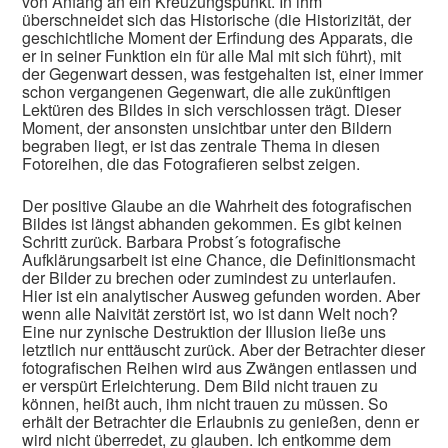
von Anfang an ein Kreuzungspunkt. In ihm
überschneidet sich das Historische (die Historizität, der
geschichtliche Moment der Erfindung des Apparats, die
er in seiner Funktion ein für alle Mal mit sich führt), mit
der Gegenwart dessen, was festgehalten ist, einer immer
schon vergangenen Gegenwart, die alle zukünftigen
Lektüren des Bildes in sich verschlossen trägt. Dieser
Moment, der ansonsten unsichtbar unter den Bildern
begraben liegt, er ist das zentrale Thema in diesen
Fotoreihen, die das Fotografieren selbst zeigen.
Der positive Glaube an die Wahrheit des fotografischen
Bildes ist längst abhanden gekommen. Es gibt keinen
Schritt zurück. Barbara Probst´s fotografische
Aufklärungsarbeit ist eine Chance, die Definitionsmacht
der Bilder zu brechen oder zumindest zu unterlaufen.
Hier ist ein analytischer Ausweg gefunden worden. Aber
wenn alle Naivität zerstört ist, wo ist dann Welt noch?
Eine nur zynische Destruktion der Illusion ließe uns
letztlich nur enttäuscht zurück. Aber der Betrachter dieser
fotografischen Reihen wird aus Zwängen entlassen und
er verspürt Erleichterung. Dem Bild nicht trauen zu
können, heißt auch, ihm nicht trauen zu müssen. So
erhält der Betrachter die Erlaubnis zu genießen, denn er
wird nicht überredet, zu glauben. Ich entkomme dem