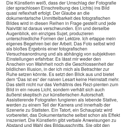
Die Künstlerin weiß, dass der Umschlag der Fotografie
(der sprachlosen Einschreibung des Lichts) ins Bild
quasi reflexhaft erfolgt. Der Glaube an die
dokumentarische Unmittelbarkeit des fotografischen
Bildes wird in diesen Reihen in Frage gestellt und jede
Naivität ist daraus verschwunden. Ein und derselbe
Augenblick, ein einziges Sujet, produzieren
unterschiedliche Formen der Lektüre. Ich ertappe mein
eigenes Begehren bei der Arbeit. Das Foto selbst wird
als bloßes Ergebnis einer fotografischen
Versuchsanordnung und als abhängig von subjektiven
Einstellungen erfahrbar. Es lässt mir weder den
Anschein von Wahrheit noch die Geschlossenheit der
bildlichen Illusion, in der ich mich als Betrachter zur
Ruhe setzen könnte. Es setzt den Blick aus und bietet
dem “Das ist es” der naiven Lesart keine Heimstatt mehr.
Das stellt nicht nur das Verhältnis des Rezi-pienten zum
Bild in ein neues Licht, sondern verhält sich auch
äußerst skeptisch zur künstlerischen Autorschaft.
Assistierende Fotografen fungieren als lebende Stative,
werden zu einem Teil der Kamera und innerhalb der
Szenerie zu Statisten. Ein Tatort, ein Schauplatz wird
vorbereitet, das Dokumentarische selbst schon als Effekt
inszeniert. Die Künstlerin gibt verbale Anweisungen zu
Abstand und Wahl des Bildausschnitts. Sie gibt den