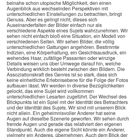
beinahe schon utopische Möglichkeit, den einen
Augenblick aus wechselnden Perspektiven mit
unterschiedlichen Einstellungen zu betrachten, bringt
Genuss. Aber es gelingt nicht, dieses sich
Auseinanderfalten der Bilder einfach nur als
verschiedene Aspekte eines Sujets wahrzunehmen. Wir
sehen nicht einfach bloß eine Situation, ein Modell von
verschiedenen Seiten. Wir sehen Bilder, die völlig
unterschiedlichen Gattungen angehören. Bestimmte
Indizien, eine Körperhaltung, ein Gesichtsausdruck, ein
wehendes Haar, zufällige Passanten oder winzige
Details weisen uns über Umwege darauf hin, welche
Verbindung wirklich besteht zwischen den Bildern. Die
Assoziationskraft des Genres ist so stark, dass sich
keine einheitliche Erlebnisebene für die Folge der Fotos
aufbauen lässt. Wir werden in diverse Bezüglichkeiten
gelockt, das eine Sujet wird vollkommen
unterschiedlichen Lesarten zugeführt. Der Wechsel des
Blickpunkts ist ein Spiel mit der Identität des Betrachters
und der Identität des Sujets. Wir sind mit unserem Blick
nicht allein. Ein geheimnisvoller Anderer hat seine
Augen auf dieselbe Szenerie geworfen. Wir sehen durch
fremde Augen und gerade das relativiert den eigenen
Standpunkt. Auch die eigene Sicht könnte ein Anderer,
vielmehr ein Anderes, übernehmen. Auch dem Blick der